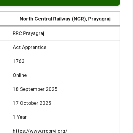
North Central Railway (NCR), Prayagraj
RRC Prayagraj
Act Apprentice
1763
Online
18 September 2025
17 October 2025
1 Year
https://www.rrcpryj.org/