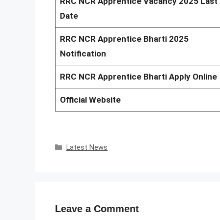
RRC NCR Apprentice Vacancy 2025 Last
Date
RRC NCR Apprentice Bharti 2025
Notification
RRC NCR Apprentice Bharti Apply Online
Official Website
Categories
Latest News
Leave a Comment