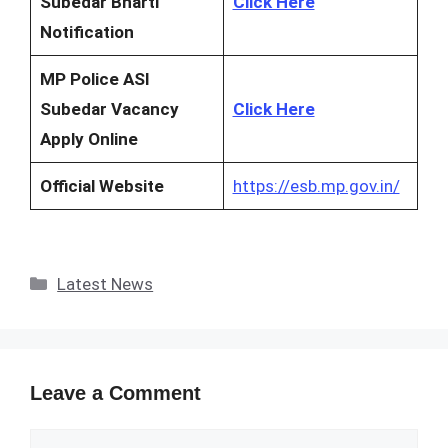
Subedar Bharti
Click Here
Notification
MP Police ASI
Subedar Vacancy
Click Here
Apply Online
Official Website
https://esb.mp.gov.in/
Categories
Latest News
Leave a Comment
Comment