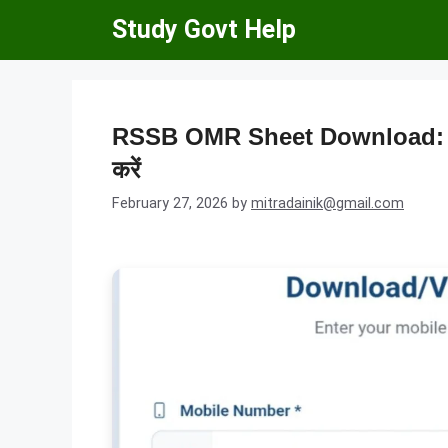
Skip
Study Govt Help
to
content
RSSB OMR Sheet Download: आर
करें
February 27, 2026
by
mitradainik@gmail.com