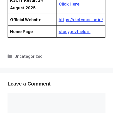
RSCIT Result 24
Click Here
August 2025
Official Website
https://rkcl.vmou.ac.in/
Home Page
studygovthelp.in
Categories
Uncategorized
Leave a Comment
Comment