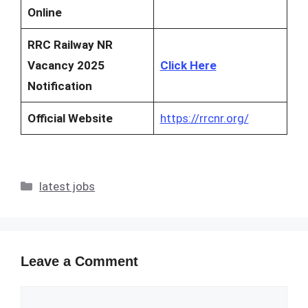
Online
RRC Railway NR
Vacancy 2025
Click Here
Notification
Official Website
https://rrcnr.org/
Categories
latest jobs
Leave a Comment
Comment