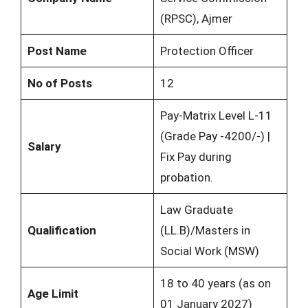
(RPSC), Ajmer
Post Name
Protection Officer
No of Posts
12
Pay-Matrix Level L-11
(Grade Pay -4200/-) |
Salary
Fix Pay during
probation.
Law Graduate
Qualification
(LL.B)/Masters in
Social Work (MSW)
18 to 40 years (as on
Age Limit
01 January 2027)