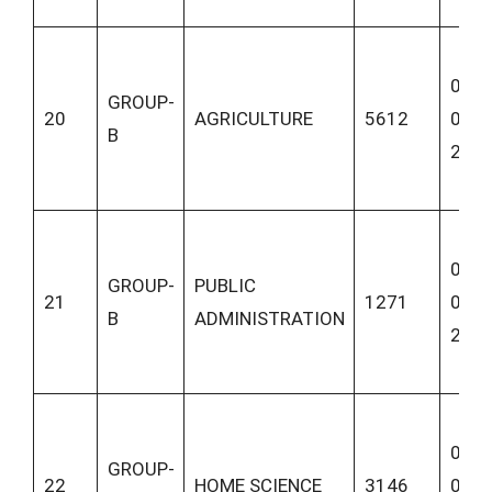
08-
GROUP-
20
AGRICULTURE
5612
06-
B
202
08-
GROUP-
PUBLIC
21
1271
06-
B
ADMINISTRATION
202
08-
GROUP-
22
HOME SCIENCE
3146
06-