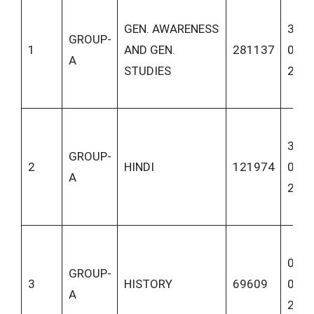
GEN. AWARENESS
31-
GROUP-
1
AND GEN.
281137
05-
A
STUDIES
202
31-
GROUP-
2
HINDI
121974
05-
A
202
01-
GROUP-
3
HISTORY
69609
06-
A
202