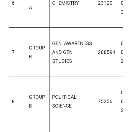
6
CHEMISTRY
23120
06-
A
202
GEN. AWARENESS
03-
GROUP-
7
AND GEN.
268594
06-
B
STUDIES
202
03-
GROUP-
POLITICAL
8
75256
06-
B
SCIENCE
202