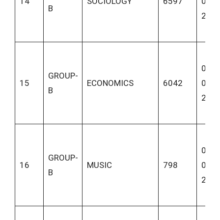
14
SOCIOLOGY
6597
06-
B
202
06-
GROUP-
15
ECONOMICS
6042
06-
B
202
06-
GROUP-
16
MUSIC
798
06-
B
202