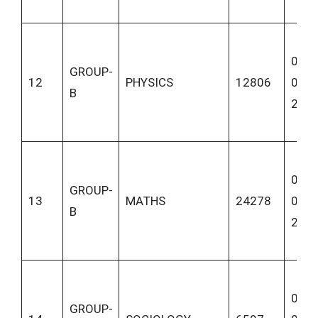
05-
GROUP-
12
PHYSICS
12806
06-
B
202
05-
GROUP-
13
MATHS
24278
06-
B
202
06-
GROUP-