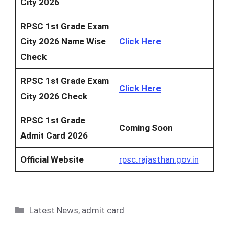
City 2026
RPSC 1st Grade Exam
City 2026 Name Wise
Click Here
Check
RPSC 1st Grade Exam
Click Here
City 2026 Check
RPSC 1st Grade
Coming Soon
Admit Card 2026
Official Website
rpsc.rajasthan.gov.in
Categories
Latest News
,
admit card