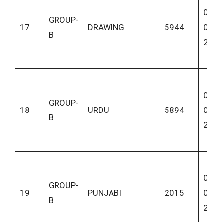
07-
GROUP-
17
DRAWING
5944
06-
B
202
07-
GROUP-
18
URDU
5894
06-
B
202
07-
GROUP-
19
PUNJABI
2015
06-
B
202