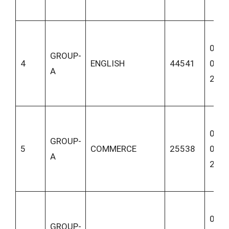
01-
GROUP-
4
ENGLISH
44541
06-
A
202
02-
GROUP-
5
COMMERCE
25538
06-
A
202
02-
GROUP-