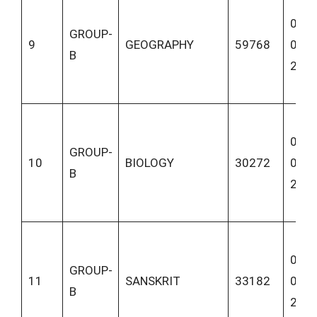
04-
GROUP-
9
GEOGRAPHY
59768
06-
B
202
04-
GROUP-
10
BIOLOGY
30272
06-
B
202
05-
GROUP-
11
SANSKRIT
33182
06-
B
202