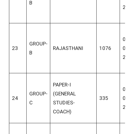
B
202
09-
GROUP-
23
RAJASTHANI
1076
06-
B
202
PAPER-I
09-
GROUP-
(GENERAL
24
335
06-
C
STUDIES-
202
COACH)