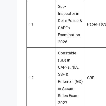
Sub-
Inspector in
Delhi Police &
11
Paper-I (C
CAPFs
Examination
2026
Constable
(GD) in
CAPFs, NIA,
SSF &
12
CBE
Rifleman (GD)
in Assam
Rifles Exam
2027