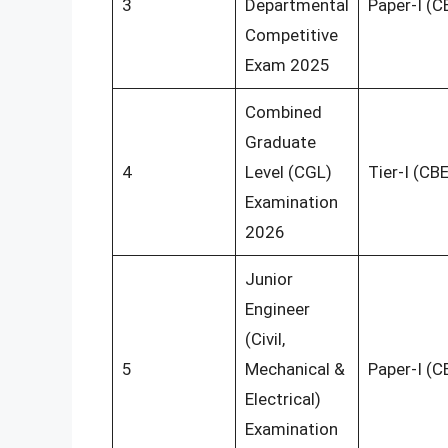
3
Departmental
Paper-I (C
Competitive
Exam 2025
Combined
Graduate
4
Level (CGL)
Tier-I (CBE
Examination
2026
Junior
Engineer
(Civil,
5
Mechanical &
Paper-I (C
Electrical)
Examination