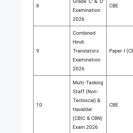
Grade ‘C’ & ‘D’
8
CBE
Examination
2026
Combined
Hindi
9
Translators
Paper-I (C
Examination
2026
Multi-Tasking
Staff (Non-
Technical) &
10
CBE
Havaldar
(CBIC & CBN)
Exam 2026