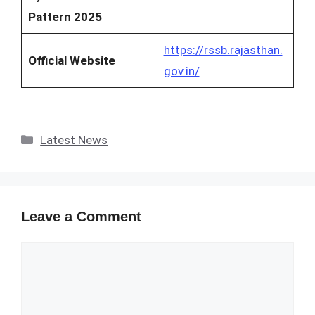
Pattern 2025
https://rssb.rajasthan.
Official Website
gov.in/
Categories
Latest News
Leave a Comment
Comment