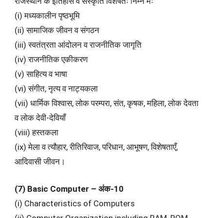
राजस्थान के इतिहास व संस्कृति विशेषतः निम्न मेंः
(i) मध्यकालीन पृष्ठभूमि
(ii) सामाजिक जीवन व संगठन
(iii) स्वतंत्रता आंदोलन व राजनीतिक जागृति
(iv) राजनीतिक एकीकरण
(v) साहित्य व भाषा
(vi) संगीत, नृत्य व नाट्यकला
(vii) धार्मिक विश्वास, लोक परम्परा, संत, कृषक, महिला, लोक देवता
व लोक देवी-देवियाँ
(viii) हस्तकला
(ix) मेला व त्यौहार, रीतिरिवाज, परिधान, आभूषण, विशेषताएँ,
आदिवासी जीवन।
(7) Basic Computer – अंक-10
(i) Characteristics of Computers
(ii) Computer Organization including RAM, ROM,