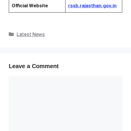
Official Website
rssb.rajasthan.gov.in
Categories
Latest News
Leave a Comment
Comment