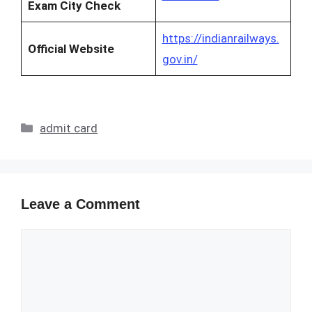
Exam City Check
https://indianrailways.
Official Website
gov.in/
Categories
admit card
Leave a Comment
Comment