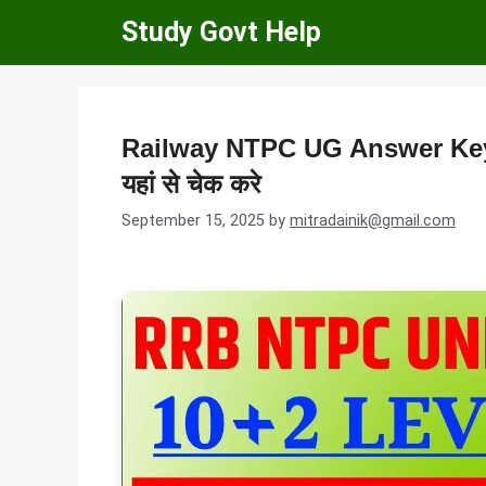
Skip
Study Govt Help
to
content
Railway NTPC UG Answer Key 202
यहां से चेक करे
September 15, 2025
by
mitradainik@gmail.com