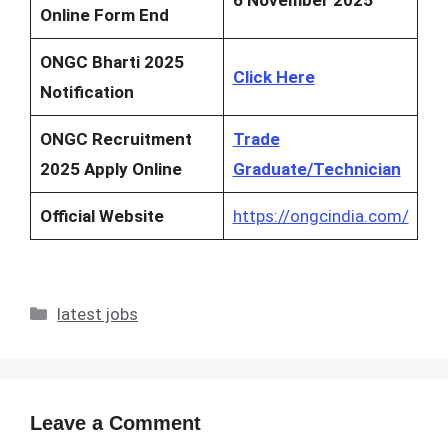
Online Form End
ONGC Bharti 2025
Click Here
Notification
ONGC Recruitment
Trade
2025 Apply Online
Graduate/Technician
Official Website
https://ongcindia.com/
Categories
latest jobs
Leave a Comment