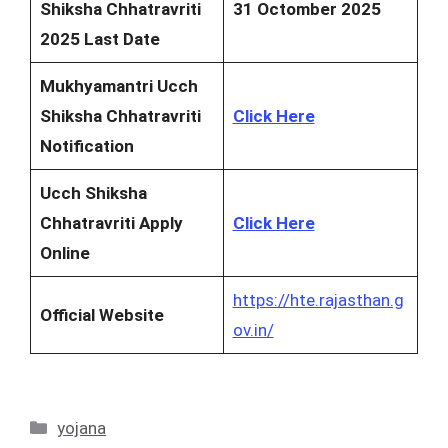
Shiksha Chhatravriti
31 Octomber 2025
2025
Last Date
Mukhyamantri Ucch
Shiksha Chhatravriti
Click Here
Notification
Ucch Shiksha
Chhatravriti
Apply
Click Here
Online
https://hte.rajasthan.g
Official Website
ov.in/
Categories
yojana