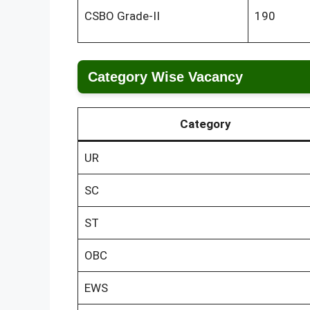
CSBO Grade-II
190
Category Wise Vacancy
Category
UR
SC
ST
OBC
EWS