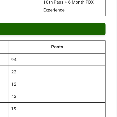
10th Pass + 6 Month PBX
Experience
Posts
94
22
12
43
19