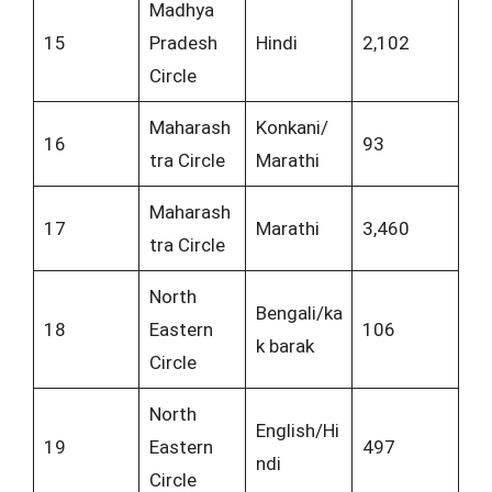
Madhya
15
Pradesh
Hindi
2,102
Circle
Maharash
Konkani/
16
93
tra Circle
Marathi
Maharash
17
Marathi
3,460
tra Circle
North
Bengali/ka
18
Eastern
106
k barak
Circle
North
English/Hi
19
Eastern
497
ndi
Circle