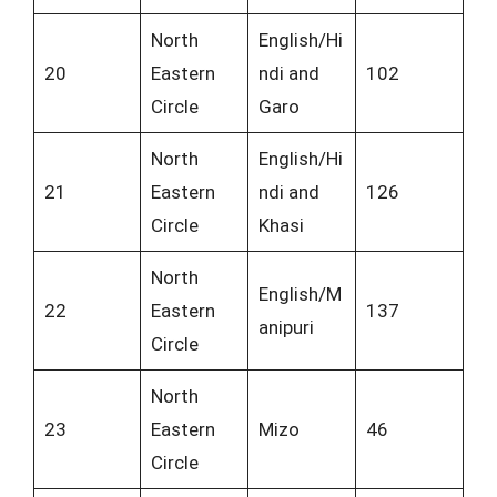
North
English/Hi
20
Eastern
ndi and
102
Circle
Garo
North
English/Hi
21
Eastern
ndi and
126
Circle
Khasi
North
English/M
22
Eastern
137
anipuri
Circle
North
23
Eastern
Mizo
46
Circle