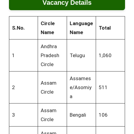
Vacancy Details
Circle
Language
S.No.
Total
Name
Name
Andhra
1
Pradesh
Telugu
1,060
Circle
Assames
Assam
2
e/Asomiy
511
Circle
a
Assam
3
Bengali
106
Circle
Assam