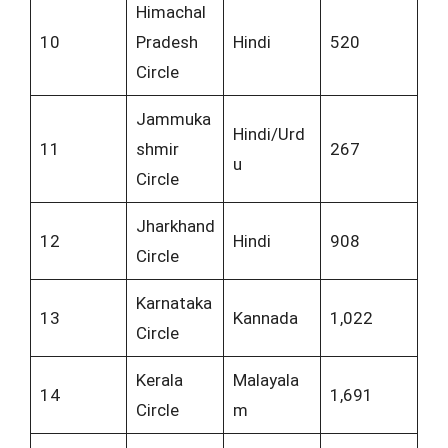
Himachal
10
Pradesh
Hindi
520
Circle
Jammuka
Hindi/Urd
11
shmir
267
u
Circle
Jharkhand
12
Hindi
908
Circle
Karnataka
13
Kannada
1,022
Circle
Kerala
Malayala
14
1,691
Circle
m