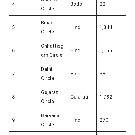
4
Bodo
22
Circle
Bihar
5
Hindi
1,344
Circle
Chhattisg
6
Hindi
1,155
arh Circle
Delhi
7
Hindi
38
Circle
Gujarat
8
Gujarati
1,782
Circle
Haryana
9
Hindi
270
Circle