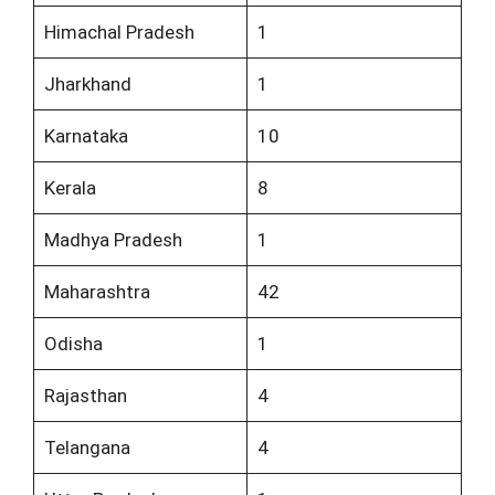
Himachal Pradesh
1
Jharkhand
1
Karnataka
10
Kerala
8
Madhya Pradesh
1
Maharashtra
42
Odisha
1
Rajasthan
4
Telangana
4