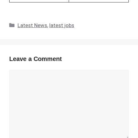
Categories
Latest News
,
latest jobs
Leave a Comment
Comment