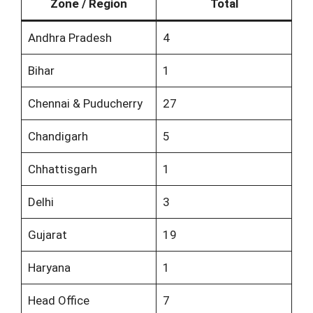
Zone / Region
Total
Andhra Pradesh
4
Bihar
1
Chennai & Puducherry
27
Chandigarh
5
Chhattisgarh
1
Delhi
3
Gujarat
19
Haryana
1
Head Office
7