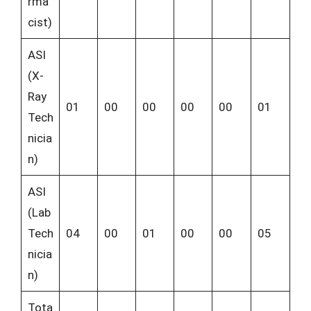
rma
cist)
ASI
(X-
Ray
01
00
00
00
00
01
Tech
nicia
n)
ASI
(Lab
Tech
04
00
01
00
00
05
nicia
n)
Tota