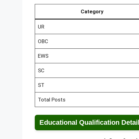
Category
UR
OBC
EWS
SC
ST
Total Posts
Educational Qualification Detai