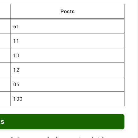
Posts
61
11
10
12
06
100
ls