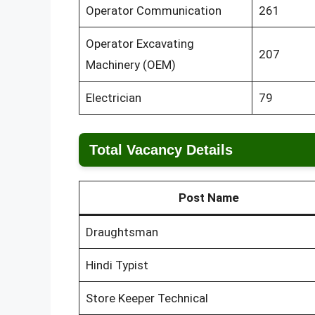
Operator Communication
261
Operator Excavating
207
Machinery (OEM)
Electrician
79
Total Vacancy Details
Post Name
Draughtsman
Hindi Typist
Store Keeper Technical