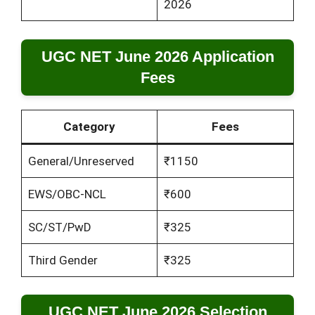
2026
UGC NET June 2026 Application
Fees
Category
Fees
General/Unreserved
₹1150
EWS/OBC-NCL
₹600
SC/ST/PwD
₹325
Third Gender
₹325
UGC NET June 2026 Selection