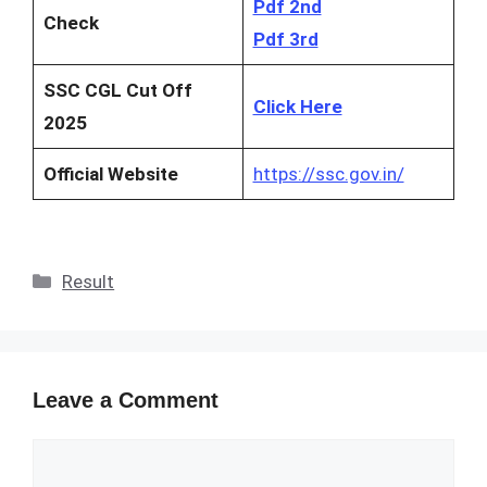
Pdf 2nd
Check
Pdf 3rd
SSC CGL Cut Off
Click Here
2025
Official Website
https://ssc.gov.in/
Categories
Result
Leave a Comment
Comment