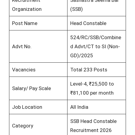
Recruitment
Sashastra Seema Bal
Organization
(SSB)
Post Name
Head Constable
524/RC/SSB/Combine
Advt No.
d Advt/CT to SI (Non-
GD)/2025
Vacancies
Total 233 Posts
Level-4, ₹25,500 to
Salary/ Pay Scale
₹81,100 per month
Job Location
All India
SSB Head Constable
Category
Recruitment 2026