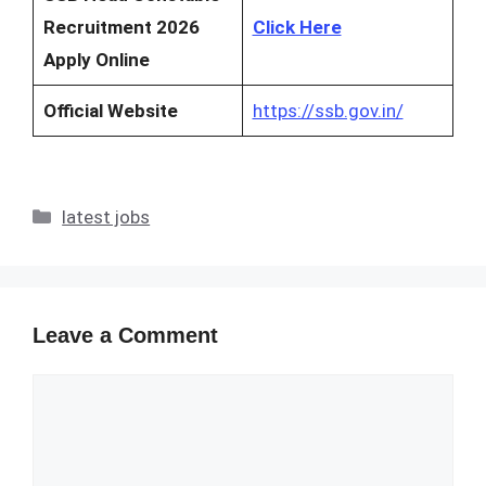
Recruitment 2026
Click Here
Apply Online
Official Website
https://ssb.gov.in/
Categories
latest jobs
Leave a Comment
Comment