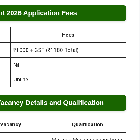
t 2026 Application Fees
Fees
₹1000 + GST (₹1180 Total)
Nil
Online
cancy Details and Qualification
Vacancy
Qualification
Matric + Mining qualification /