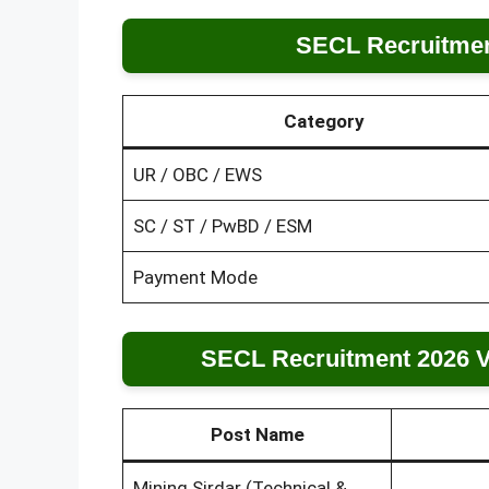
SECL Recruitmen
Category
UR / OBC / EWS
SC / ST / PwBD / ESM
Payment Mode
SECL Recruitment 2026 Va
Post Name
Mining Sirdar (Technical &