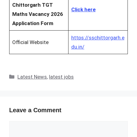
Chittorgarh TGT
Click here
Maths Vacancy 2026
Application Form
https://sschittorgarh.e
Official Website
du.in/
Categories
Latest News
,
latest jobs
Leave a Comment
Comment