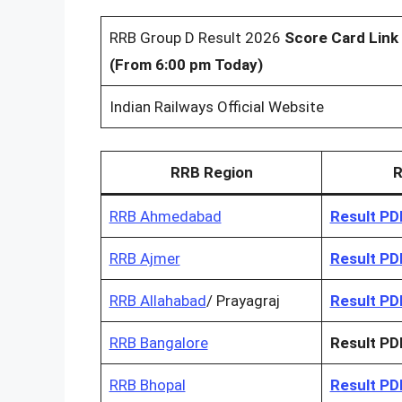
RRB Group D Result 2026
Score Card Link
(From 6:00 pm Today)
Indian Railways Official Website
RRB Region
R
RRB Ahmedabad
Result PD
RRB Ajmer
Result PD
RRB Allahabad
/ Prayagraj
Result PD
RRB Bangalore
Result PD
RRB Bhopal
Result PD