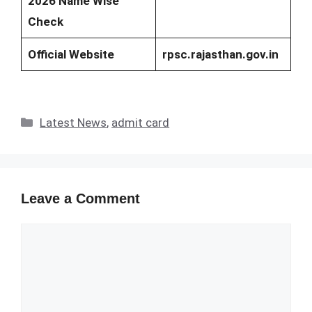
2026 Name Wise
Check
Official Website
rpsc.rajasthan.gov.in
Categories
Latest News
,
admit card
Leave a Comment
Comment