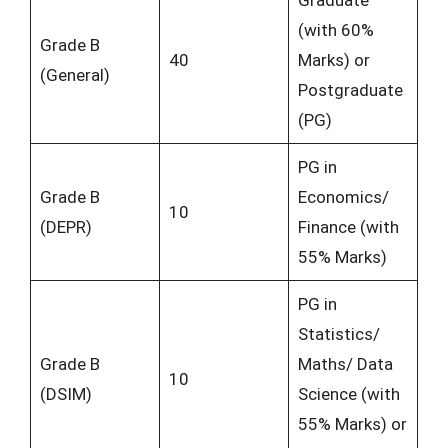
(with 60%
Grade B
40
Marks) or
(General)
Postgraduate
(PG)
PG in
Grade B
Economics/
10
(DEPR)
Finance (with
55% Marks)
PG in
Statistics/
Grade B
Maths/ Data
10
(DSIM)
Science (with
55% Marks) or