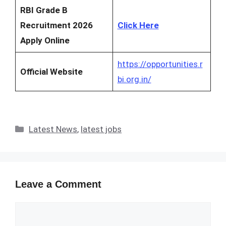
RBI Grade B
Recruitment 2026
Click Here
Apply Online
https://opportunities.r
Official Website
bi.org.in/
Categories
Latest News
,
latest jobs
Leave a Comment
Comment