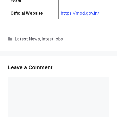
Form
Official Website
https://mod.gov.in/
Categories
Latest News
,
latest jobs
Leave a Comment
Comment