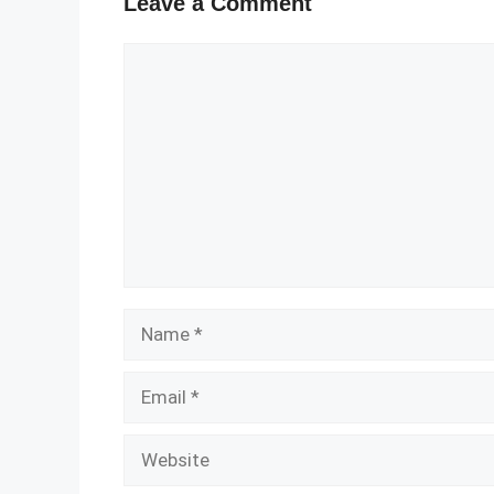
Leave a Comment
Comment
Name
Email
Website