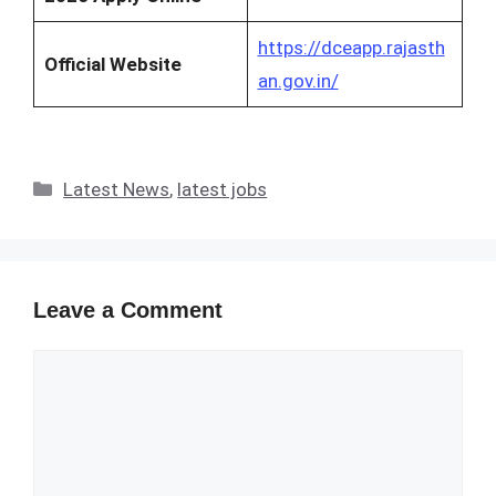
https://dceapp.rajasth
Official Website
an.gov.in/
Categories
Latest News
,
latest jobs
Leave a Comment
Comment