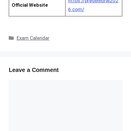
https://predeledraj202
Official Website
6.com/
Categories
Exam Calendar
Leave a Comment
Comment