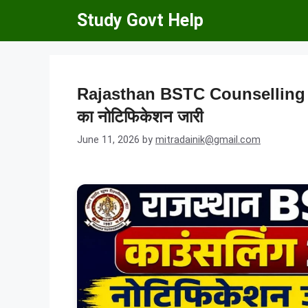
Skip
Study Govt Help
to
content
Rajasthan BSTC Counselling 202
का नोटिफिकेशन जारी
June 11, 2026
by
mitradainik@gmail.com