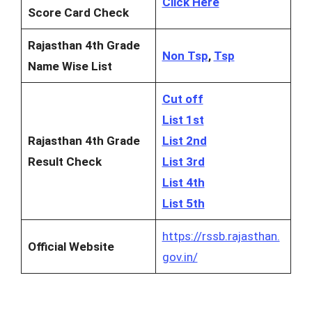
Click Here
Score Card Check
Rajasthan 4th Grade
Non Tsp
,
Tsp
Name Wise List
Cut off
List 1st
Rajasthan 4th Grade
List 2nd
Result Check
List 3rd
List 4th
List 5th
https://rssb.rajasthan.
Official Website
gov.in/