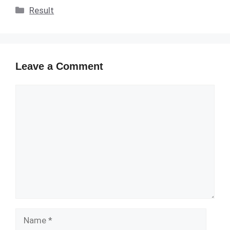
Categories
Result
Leave a Comment
Comment
Name