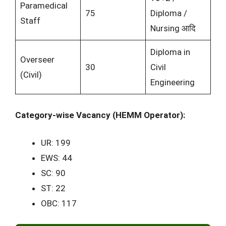
Paramedical
75
Diploma /
Staff
Nursing आदि
Diploma in
Overseer
30
Civil
(Civil)
Engineering
Category-wise Vacancy (HEMM Operator):
UR: 199
EWS: 44
SC: 90
ST: 22
OBC: 117