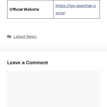
https://sje.rajasthan.g
Official Website
ov.in/
Categories
Latest News
Leave a Comment
Comment