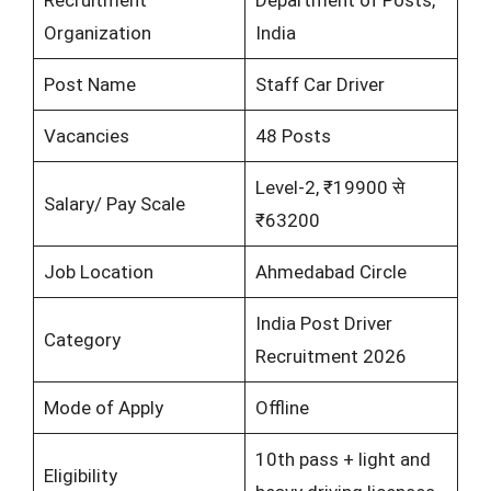
Recruitment
Department of Posts,
Organization
India
Post Name
Staff Car Driver
Vacancies
48 Posts
Level-2, ₹19900 से
Salary/ Pay Scale
₹63200
Job Location
Ahmedabad Circle
India Post Driver
Category
Recruitment 2026
Mode of Apply
Offline
10th pass + light and
Eligibility