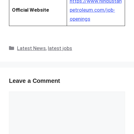
https://www.hindustan
Official Website
petroleum.com/job-
openings
Categories
Latest News
,
latest jobs
Leave a Comment
Comment