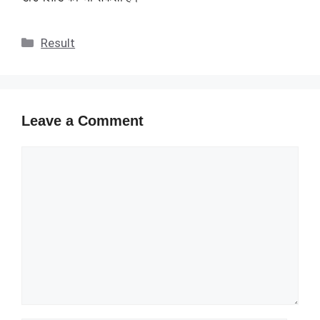
Categories
Result
Leave a Comment
Comment