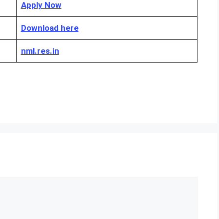
Apply Now
Download here
nml.res.in